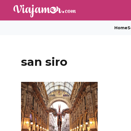
Home
S
san siro