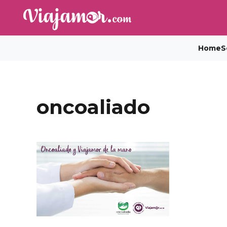
Home
S
oncoaliado