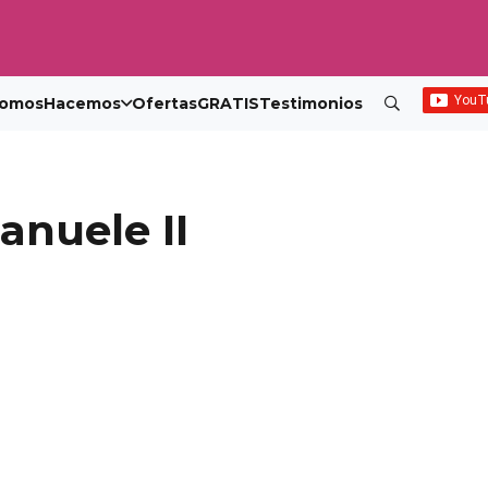
omos
Hacemos
Ofertas
GRATIS
Testimonios
anuele II