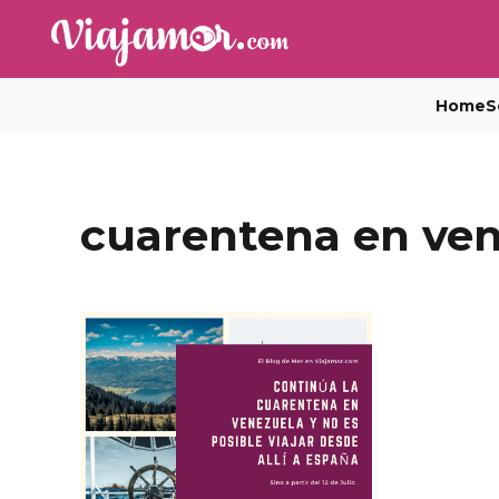
Home
S
cuarentena en ve