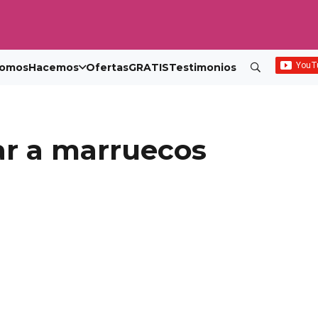
omos
Hacemos
Ofertas
GRATIS
Testimonios
ar a marruecos