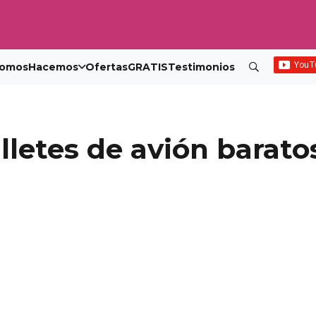
omos
Hacemos
Ofertas
GRATIS
Testimonios
lletes de avión barato