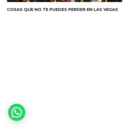
COSAS QUE NO TE PUEDES PERDER EN LAS VEGAS