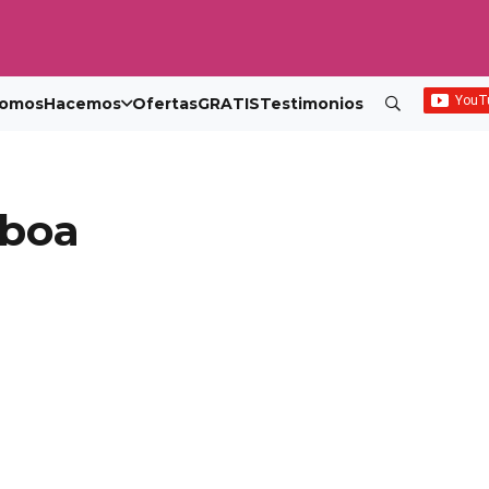
omos
Hacemos
Ofertas
GRATIS
Testimonios
sboa