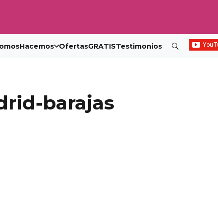
omos
Hacemos
Ofertas
GRATIS
Testimonios
rid-barajas